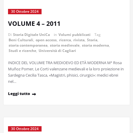
30 Ottobre 2024
VOLUME 4 – 2011
Di
Storia Digitale UniCa
in
Volumi pubblicati
Tag
Beni Culturali
,
open access
,
ricerca
,
rivista
,
Storia
,
storia contemporanea
,
storia medievale
,
storia moderna
,
Studi e ricerche
,
Università di Cagliari
INDICE DEL VOLUME TRA MEDIOEVO ED ETÀ MODERNA Mª Rosa
Muñoz Pomer, Le Corti valenzane medievali e la loro proiezione in
Sardegna Cecilia Tasca, «Magistri, phisici, cirurgici»: medici ebrei
nel…
Leggi tutto
30 Ottobre 2024