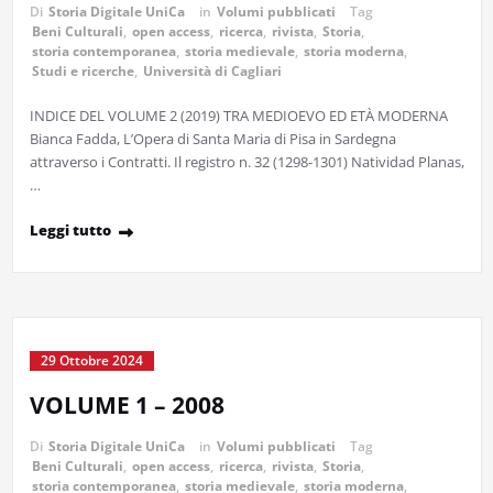
Di
Storia Digitale UniCa
in
Volumi pubblicati
Tag
Beni Culturali
,
open access
,
ricerca
,
rivista
,
Storia
,
storia contemporanea
,
storia medievale
,
storia moderna
,
Studi e ricerche
,
Università di Cagliari
INDICE DEL VOLUME 2 (2019) TRA MEDIOEVO ED ETÀ MODERNA
Bianca Fadda, L’Opera di Santa Maria di Pisa in Sardegna
attraverso i Contratti. Il registro n. 32 (1298-1301) Natividad Planas,
…
Leggi tutto
29 Ottobre 2024
VOLUME 1 – 2008
Di
Storia Digitale UniCa
in
Volumi pubblicati
Tag
Beni Culturali
,
open access
,
ricerca
,
rivista
,
Storia
,
storia contemporanea
,
storia medievale
,
storia moderna
,