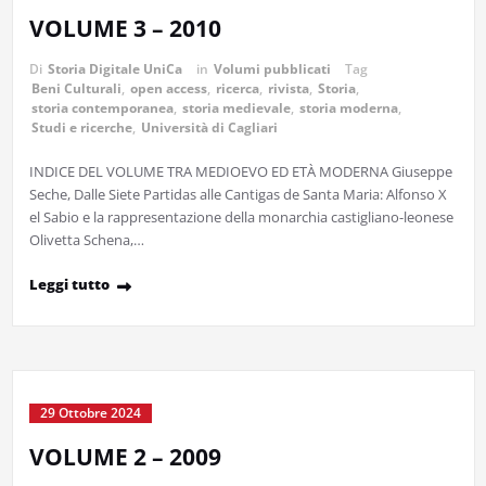
VOLUME 3 – 2010
Di
Storia Digitale UniCa
in
Volumi pubblicati
Tag
Beni Culturali
,
open access
,
ricerca
,
rivista
,
Storia
,
storia contemporanea
,
storia medievale
,
storia moderna
,
Studi e ricerche
,
Università di Cagliari
INDICE DEL VOLUME TRA MEDIOEVO ED ETÀ MODERNA Giuseppe
Seche, Dalle Siete Partidas alle Cantigas de Santa Maria: Alfonso X
el Sabio e la rappresentazione della monarchia castigliano-leonese
Olivetta Schena,…
Leggi tutto
29 Ottobre 2024
VOLUME 2 – 2009