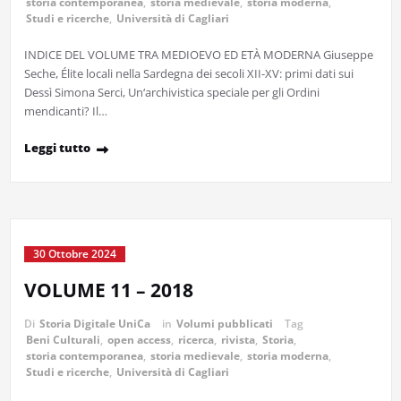
storia contemporanea
,
storia medievale
,
storia moderna
,
Studi e ricerche
,
Università di Cagliari
INDICE DEL VOLUME TRA MEDIOEVO ED ETÀ MODERNA Giuseppe
Seche, Élite locali nella Sardegna dei secoli XII-XV: primi dati sui
Dessì Simona Serci, Un‘archivistica speciale per gli Ordini
mendicanti? Il…
Leggi tutto
30 Ottobre 2024
VOLUME 11 – 2018
Di
Storia Digitale UniCa
in
Volumi pubblicati
Tag
Beni Culturali
,
open access
,
ricerca
,
rivista
,
Storia
,
storia contemporanea
,
storia medievale
,
storia moderna
,
Studi e ricerche
,
Università di Cagliari