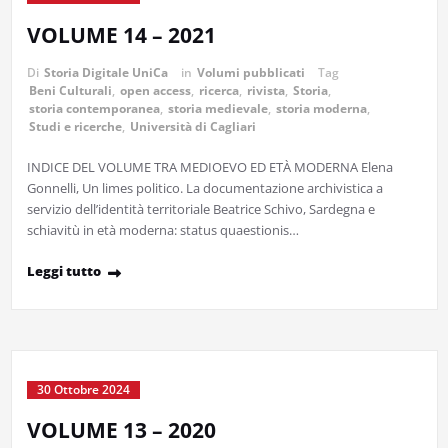
VOLUME 14 – 2021
Di
Storia Digitale UniCa
in
Volumi pubblicati
Tag
Beni Culturali
,
open access
,
ricerca
,
rivista
,
Storia
,
storia contemporanea
,
storia medievale
,
storia moderna
,
Studi e ricerche
,
Università di Cagliari
INDICE DEL VOLUME TRA MEDIOEVO ED ETÀ MODERNA Elena
Gonnelli, Un limes politico. La documentazione archivistica a
servizio dell’identità territoriale Beatrice Schivo, Sardegna e
schiavitù in età moderna: status quaestionis…
Leggi tutto
30 Ottobre 2024
VOLUME 13 – 2020