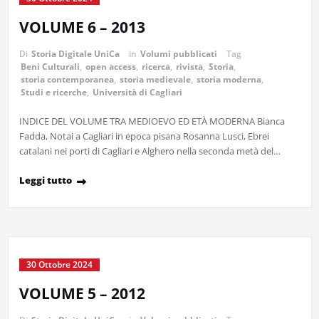
VOLUME 6 – 2013
Di
Storia Digitale UniCa
in
Volumi pubblicati
Tag
Beni Culturali
,
open access
,
ricerca
,
rivista
,
Storia
,
storia contemporanea
,
storia medievale
,
storia moderna
,
Studi e ricerche
,
Università di Cagliari
INDICE DEL VOLUME TRA MEDIOEVO ED ETÀ MODERNA Bianca
Fadda, Notai a Cagliari in epoca pisana Rosanna Lusci, Ebrei
catalani nei porti di Cagliari e Alghero nella seconda metà del…
Leggi tutto
30 Ottobre 2024
VOLUME 5 – 2012