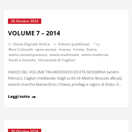
30 Ottobre 2024
VOLUME 7 – 2014
Di
Storia Digitale UniCa
in
Volumi pubblicati
Tag
Beni Culturali
,
open access
,
ricerca
,
rivista
,
Storia
,
storia contemporanea
,
storia medievale
,
storia moderna
,
Studi e ricerche
,
Università di Cagliari
INDICE DEL VOLUME TRA MEDIOEVO ED ETÀ MODERNA Sandro
Petrucci, Cagliari medievale. Dagli scritti di Alberto Boscolo alle più
recenti ricerche Marzia Erriu, Chiesa, privilegi e ragion di Stato. Il…
Leggi tutto
30 Ottobre 2024