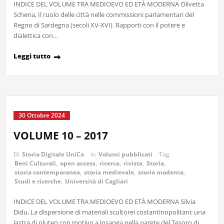
INDICE DEL VOLUME TRA MEDIOEVO ED ETÀ MODERNA Olivetta
Schena, Il ruolo delle città nelle commissioni parlamentari del
Regno di Sardegna (secoli XV-XVI). Rapporti con il potere e
dialettica con…
Leggi tutto
30 Ottobre 2024
VOLUME 10 – 2017
Di
Storia Digitale UniCa
in
Volumi pubblicati
Tag
Beni Culturali
,
open access
,
ricerca
,
rivista
,
Storia
,
storia contemporanea
,
storia medievale
,
storia moderna
,
Studi e ricerche
,
Università di Cagliari
INDICE DEL VOLUME TRA MEDIOEVO ED ETÀ MODERNA Silvia
Didu, La dispersione di materiali scultorei costantinopolitani: una
lastra di pluteo con motivo a losanga nella parete del Tesoro di