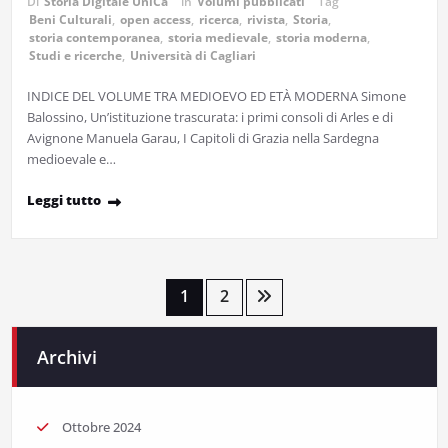
Di
Storia Digitale UniCa
in
Volumi pubblicati
Tag
Beni Culturali
,
open access
,
ricerca
,
rivista
,
Storia
,
storia contemporanea
,
storia medievale
,
storia moderna
,
Studi e ricerche
,
Università di Cagliari
INDICE DEL VOLUME TRA MEDIOEVO ED ETÀ MODERNA Simone
Balossino, Un’istituzione trascurata: i primi consoli di Arles e di
Avignone Manuela Garau, I Capitoli di Grazia nella Sardegna
medioevale e…
Leggi tutto
Paginazione
1
2
degli
Archivi
articoli
Ottobre 2024