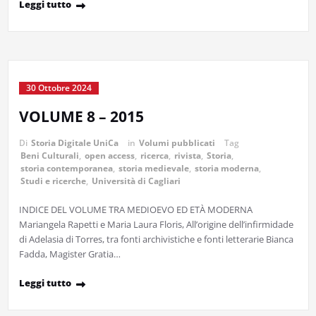
Leggi tutto
30 Ottobre 2024
VOLUME 8 – 2015
Di
Storia Digitale UniCa
in
Volumi pubblicati
Tag
Beni Culturali
,
open access
,
ricerca
,
rivista
,
Storia
,
storia contemporanea
,
storia medievale
,
storia moderna
,
Studi e ricerche
,
Università di Cagliari
INDICE DEL VOLUME TRA MEDIOEVO ED ETÀ MODERNA
Mariangela Rapetti e Maria Laura Floris, All’origine dell’infirmidade
di Adelasia di Torres, tra fonti archivistiche e fonti letterarie Bianca
Fadda, Magister Gratia…
Leggi tutto