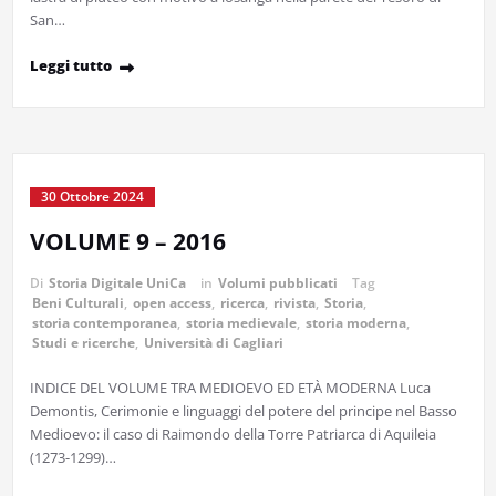
San…
Leggi tutto
30 Ottobre 2024
VOLUME 9 – 2016
Di
Storia Digitale UniCa
in
Volumi pubblicati
Tag
Beni Culturali
,
open access
,
ricerca
,
rivista
,
Storia
,
storia contemporanea
,
storia medievale
,
storia moderna
,
Studi e ricerche
,
Università di Cagliari
INDICE DEL VOLUME TRA MEDIOEVO ED ETÀ MODERNA Luca
Demontis, Cerimonie e linguaggi del potere del principe nel Basso
Medioevo: il caso di Raimondo della Torre Patriarca di Aquileia
(1273-1299)…