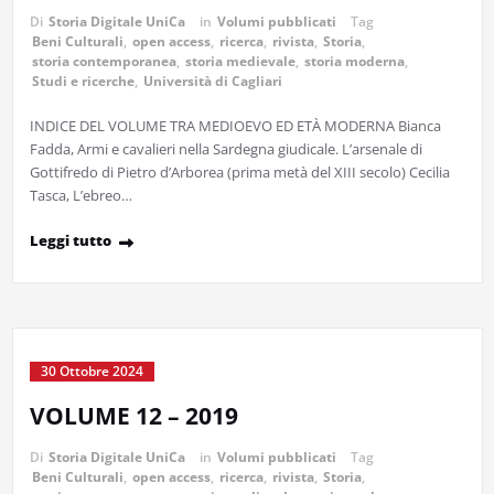
Di
Storia Digitale UniCa
in
Volumi pubblicati
Tag
Beni Culturali
,
open access
,
ricerca
,
rivista
,
Storia
,
storia contemporanea
,
storia medievale
,
storia moderna
,
Studi e ricerche
,
Università di Cagliari
INDICE DEL VOLUME TRA MEDIOEVO ED ETÀ MODERNA Bianca
Fadda, Armi e cavalieri nella Sardegna giudicale. L’arsenale di
Gottifredo di Pietro d’Arborea (prima metà del XIII secolo) Cecilia
Tasca, L’ebreo…
Leggi tutto
30 Ottobre 2024
VOLUME 12 – 2019
Di
Storia Digitale UniCa
in
Volumi pubblicati
Tag
Beni Culturali
,
open access
,
ricerca
,
rivista
,
Storia
,