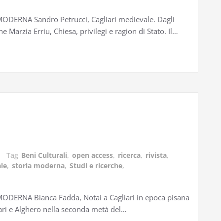
ERNA Sandro Petrucci, Cagliari medievale. Dagli
he Marzia Erriu, Chiesa, privilegi e ragion di Stato. Il…
Tag
Beni Culturali
,
open access
,
ricerca
,
rivista
,
le
,
storia moderna
,
Studi e ricerche
,
ERNA Bianca Fadda, Notai a Cagliari in epoca pisana
iari e Alghero nella seconda metà del…