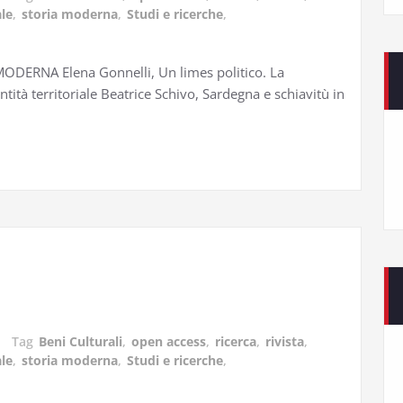
le
,
storia moderna
,
Studi e ricerche
,
ERNA Elena Gonnelli, Un limes politico. La
tità territoriale Beatrice Schivo, Sardegna e schiavitù in
Tag
Beni Culturali
,
open access
,
ricerca
,
rivista
,
le
,
storia moderna
,
Studi e ricerche
,