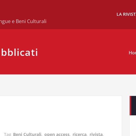
LA RIVIS
ngue e Beni Culturali
bblicati
Ho
Tag
Beni Culturali
,
open access
,
ricerca
,
rivista
,