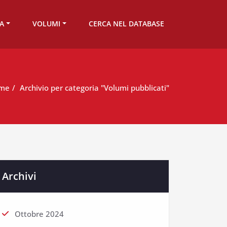
TA
VOLUMI
CERCA NEL DATABASE
me
Archivio per categoria "Volumi pubblicati"
Archivi
Ottobre 2024