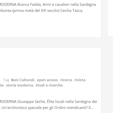
ERNA Bianca Fadda, Armi e cavalieri nella Sardegna
Arborea (prima metà del XIII secolo) Cecilia Tasca,
Tag
Beni Culturali
,
open access
,
ricerca
,
rivista
,
le
,
storia moderna
,
Studi e ricerche
,
RNA Giuseppe Seche, Élite locali nella Sardegna dei
, Un‘archivistica speciale per gli Ordini mendicanti? Il…