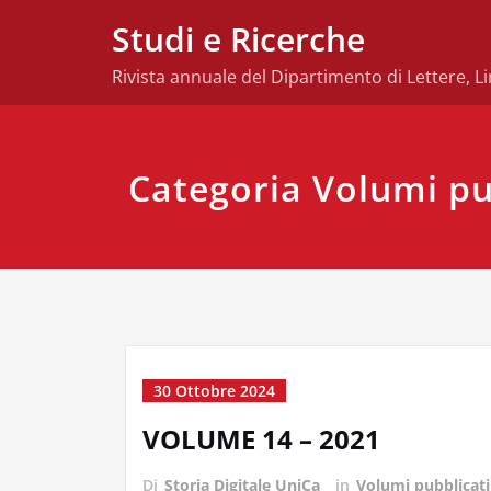
Skip
Studi e Ricerche
to
content
Rivista annuale del Dipartimento di Lettere, Li
Categoria Volumi pu
30 Ottobre 2024
VOLUME 14 – 2021
Di
Storia Digitale UniCa
in
Volumi pubblicati